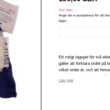
Slut i lager
Ange din e-postadress för att bev
lager.
Ett roligt lagspel för två el
gäller att förklara ordet på
vilket ordet är, och att hi
runnit igenom timglaset. Spe
Läs mer
liten sjösäck.
Lika roligt att ha själv, som 
Spelet innehåller 500 brick