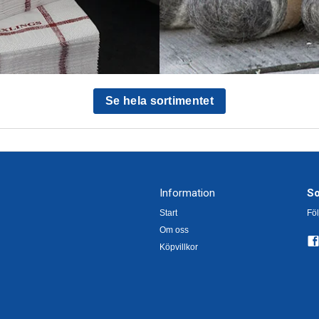
d
Se hela sortimentet
Information
So
Start
Föl
Om oss
Köpvillkor