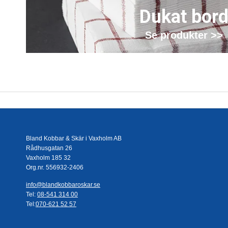
Dukat bor
Se produkter >>
Bland Kobbar & Skär i Vaxholm AB
Rådhusgatan 26
Vaxholm 185 32
Org.nr. 556932-2406
info@blandkobbaroskar.se
Tel:
08-541 314 00
Tel:
070-621 52 57