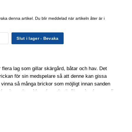
aka denna artikel. Du blir meddelad när artikeln åter är i
Slut i lager - Bevaka
ler flera lag som gillar skärgård, båtar och hav. Det
 brickan för sin medspelare så att denne kan gissa
nna vinna så många brickor som möjligt innan sanden
lreglerna är enkla och spelet är förpackat i en trevlig
att ge bort i present!
or med båt/sjöord samt timglas.