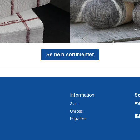
d
Se hela sortimentet
Information
So
Start
Föl
Om oss
Köpvillkor