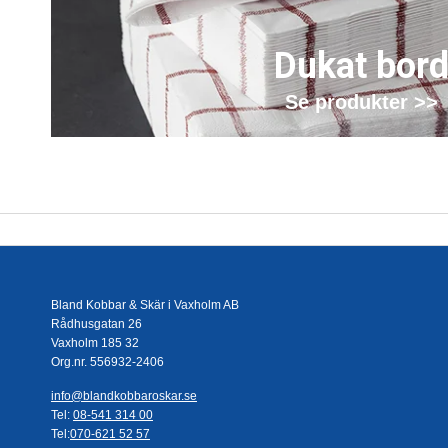
Dukat bor
Se produkter >>
Bland Kobbar & Skär i Vaxholm AB
Rådhusgatan 26
Vaxholm 185 32
Org.nr. 556932-2406
info@blandkobbaroskar.se
Tel:
08-541 314 00
Tel:
070-621 52 57