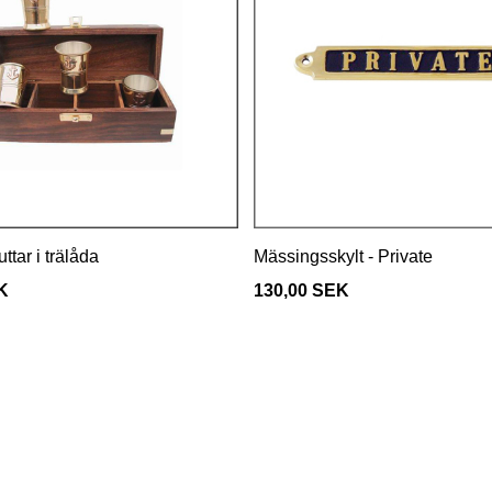
tar i trälåda
Mässingsskylt - Private
K
130,00 SEK