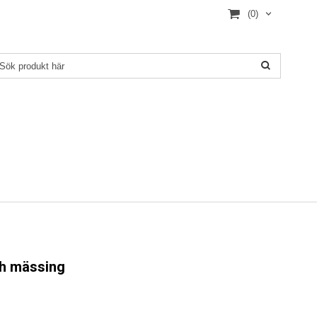
(0)
ch mässing