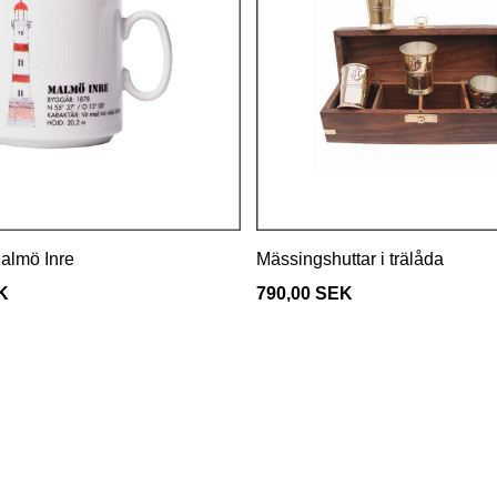
almö Inre
Mässingshuttar i trälåda
K
790,00 SEK