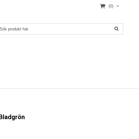
(0)
 Bladgrön