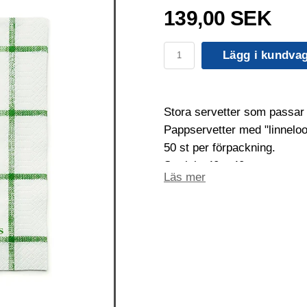
139,00 SEK
Lägg i kundva
Stora servetter som passar 
Pappservetter med "linneloo
50 st per förpackning.
Storlek: 40 x 40 cm
Läs mer