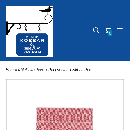
0
Hem
»
Kök/Dukat bord
» Pappservett Fiskben Röd