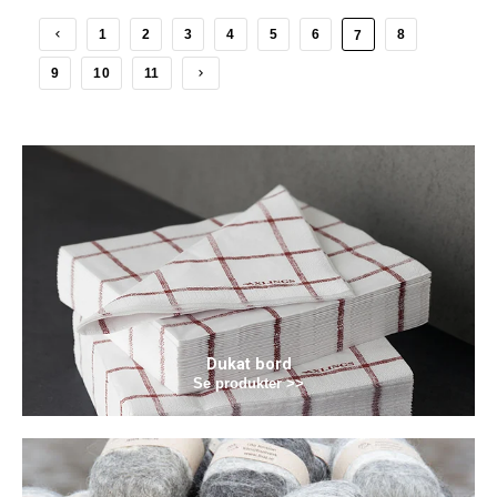
1
2
3
4
5
6
8
7
9
10
11
Dukat bord
Se produkter >>