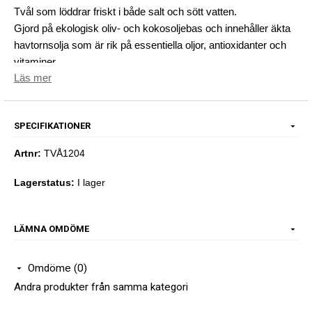
Tvål som löddrar friskt i både salt och sött vatten.
Gjord på ekologisk oliv- och kokosoljebas och innehåller äkta
havtornsolja som är rik på essentiella oljor, antioxidanter och
vitaminer.
Läs mer
Passar lika bra i båten, sjöboden eller duschen.
Tvålvikt 180 gram
SPECIFIKATIONER
Artnr:
TVÅ1204
Lagerstatus:
I lager
LÄMNA OMDÖME
Omdöme (0)
Andra produkter från samma kategori