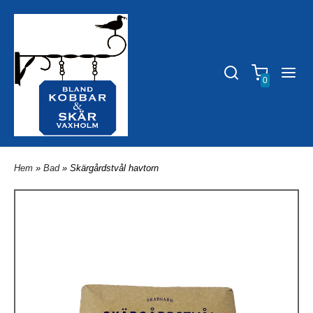
0
Hem
»
Bad
» Skärgårdstvål havtorn