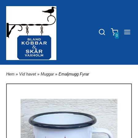
0
Hem
»
Vid havet
»
Muggar
» Emaljmugg Fyrar