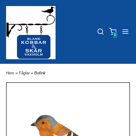
0
Hem
»
Fåglar
» Bofink