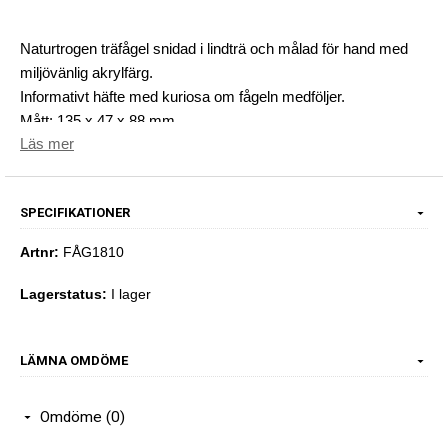
Naturtrogen träfågel snidad i lindträ och målad för hand med
miljövänlig akrylfärg.
Informativt häfte med kuriosa om fågeln medföljer.
Mått: 135 x 47 x 88 mm.
Läs mer
SPECIFIKATIONER
Artnr:
FÅG1810
Lagerstatus:
I lager
LÄMNA OMDÖME
Omdöme (0)